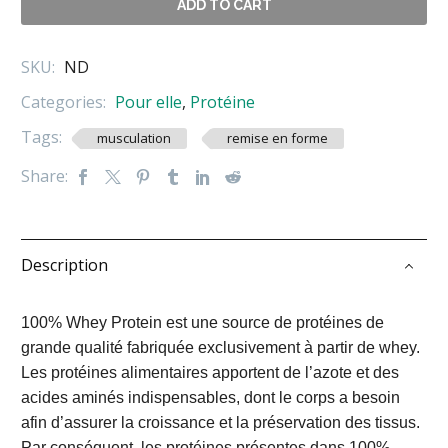
WHEY
ADD TO CART
920GR
SKU:
ND
Categories:
Pour elle
,
Protéine
Tags:
musculation
remise en forme
Share:
Description
100% Whey Protein est une source de protéines de
grande qualité fabriquée exclusivement à partir de whey.
Les protéines alimentaires apportent de l’azote et des
acides aminés indispensables, dont le corps a besoin
afin d’assurer la croissance et la préservation des tissus.
Par conséquent, les protéines présentes dans 100%