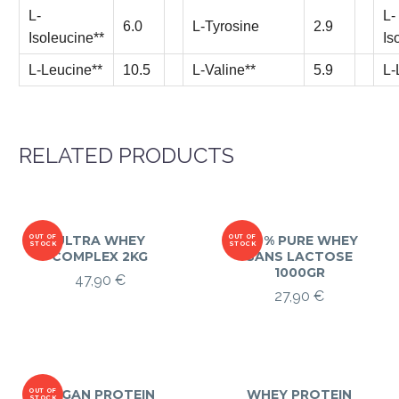
L-
L-
6.0
L-Tyrosine
2.9
Isoleucine**
Is
L-Leucine**
10.5
L-Valine**
5.9
L-
RELATED PRODUCTS
OUT OF
ULTRA WHEY
OUT OF
100% PURE WHEY
STOCK
STOCK
COMPLEX 2KG
SANS LACTOSE
1000GR
47,90
€
27,90
€
OUT OF
VEGAN PROTEIN
WHEY PROTEIN
STOCK