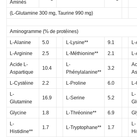
Aminés
(L-Glutamine 300 mg, Taurine 990 mg)
Aminogramme (% de protéines)
L-Alanine
5.0
L-Lysine**
9.1
L-
L-Arginine
2.5
L-Méthionine**
2.1
L-
Acide L-
L-
Ac
10.4
3.2
Aspartique
Phénylalanine**
As
L-Cystéine
2.2
L-Proline
6.0
L-
L-
L-
16.9
L-Serine
5.2
Glutamine
Gl
Glycine
1.8
L-Thréonine**
6.9
Gl
L-
L-
1.7
L-Tryptophane**
1.7
Histidine**
Hi