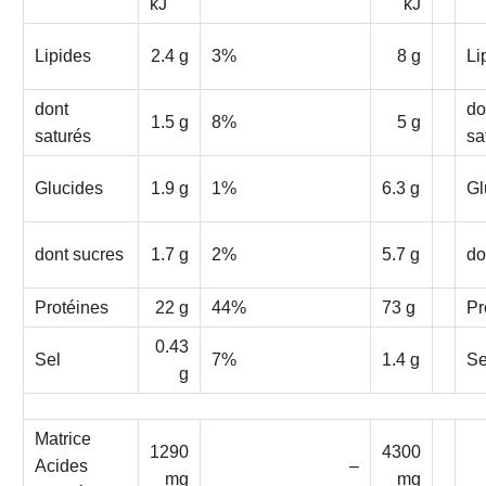
kJ
kJ
Lipides
2.4 g
3%
8 g
Li
dont
do
1.5 g
8%
5 g
saturés
sa
Glucides
1.9 g
1%
6.3 g
Gl
dont sucres
1.7 g
2%
5.7 g
do
Protéines
22 g
44%
73 g
Pr
0.43
Sel
7%
1.4 g
Se
g
Matrice
1290
4300
Acides
–
mg
mg