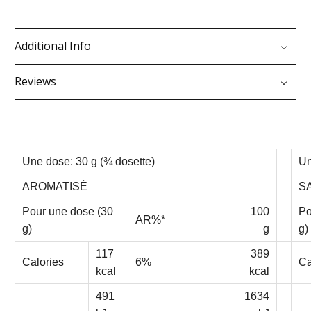
Additional Info
Reviews
Une dose: 30 g (¾ dosette)
Un
AROMATISÉ
S
Pour une dose (30
100
Po
AR%*
g)
g
g)
117
389
Calories
6%
Ca
kcal
kcal
491
1634