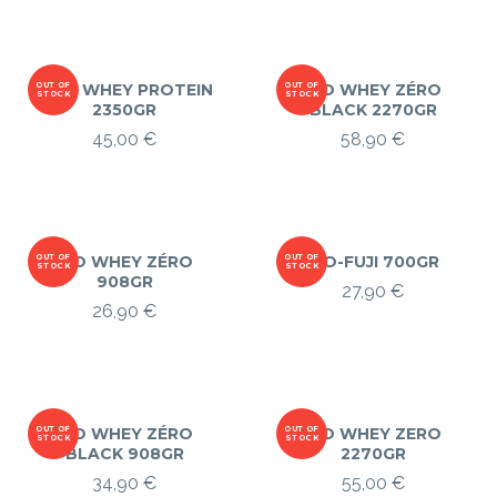
100% WHEY PROTEIN
OUT OF
OUT OF
ISO WHEY ZÉRO
STOCK
STOCK
2350GR
BLACK 2270GR
45,00
€
58,90
€
OUT OF
ISO WHEY ZÉRO
OUT OF
ISO-FUJI 700GR
STOCK
STOCK
908GR
27,90
€
26,90
€
OUT OF
ISO WHEY ZÉRO
OUT OF
ISO WHEY ZERO
STOCK
STOCK
BLACK 908GR
2270GR
34,90
€
55,00
€