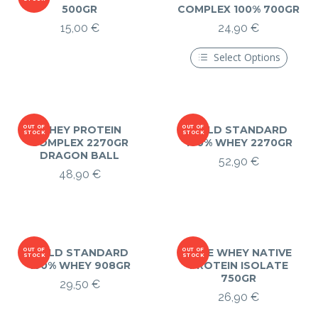
500GR
COMPLEX 100% 700GR
15,00
€
24,90
€
Select Options
Ce
produit
a
plusieurs
variations.
Les
OUT OF
WHEY PROTEIN
OUT OF
GOLD STANDARD
STOCK
STOCK
options
COMPLEX 2270GR
100% WHEY 2270GR
peuvent
DRAGON BALL
52,90
€
être
48,90
€
choisies
sur
la
page
du
produit
OUT OF
GOLD STANDARD
OUT OF
PURE WHEY NATIVE
STOCK
STOCK
100% WHEY 908GR
PROTEIN ISOLATE
750GR
29,50
€
26,90
€