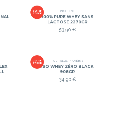
PROTÉINE
OUT OF
STOCK
ONAL
100% PURE WHEY SANS
LACTOSE 2270GR
53,90
€
POUR ELLE
,
PROTÉINE
OUT OF
STOCK
LEX
ISO WHEY ZÉRO BLACK
LL
908GR
34,90
€