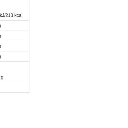
kJ/213 kcal
g
g
g
g
 g