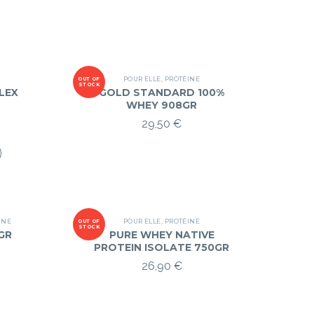
POUR ELLE
,
PROTÉINE
OUT OF
STOCK
LEX
GOLD STANDARD 100%
WHEY 908GR
29,50
€
.
INE
POUR ELLE
,
PROTÉINE
OUT OF
STOCK
GR
PURE WHEY NATIVE
PROTEIN ISOLATE 750GR
26,90
€