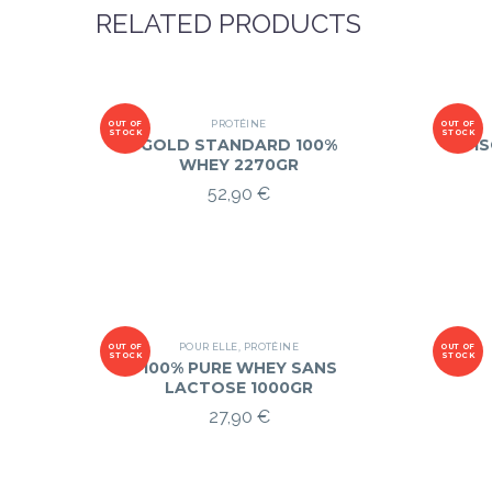
RELATED PRODUCTS
PROTÉINE
OUT OF
OUT OF
STOCK
STOCK
GOLD STANDARD 100%
I
WHEY 2270GR
52,90
€
POUR ELLE
,
PROTÉINE
OUT OF
OUT OF
STOCK
STOCK
100% PURE WHEY SANS
LACTOSE 1000GR
27,90
€