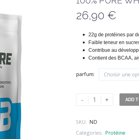
100% PURE WH
26,90
€
22g de protéines par d
Faible teneur en sucre
Contribue au dévelop
Contient des BCAA, arg
parfum
Choisir une op
quantité
-
+
ADD T
de
100%
PURE
SKU:
ND
WHEY
Categories:
Protéine
1000GR