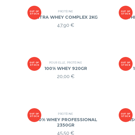
PROTÉINE
OUT OF
OUT OF
STOCK
STOCK
ULTRA WHEY COMPLEX 2KG
WHE
47,90
€
POUR ELLE
,
PROTÉINE
OUT OF
OUT OF
STOCK
STOCK
100% WHEY 920GR
20,00
€
PROTÉINE
OUT OF
OUT OF
STOCK
STOCK
100% WHEY PROFESSIONAL
I
2350GR
45,50
€