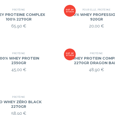
produit
PROTÉINE
POUR ELLE
,
PROTÉINE
OUT OF
STOCK
Y PROTEINE COMPLEX
100% WHEY PROFESSI
100% 2270GR
920GR
65,90
€
20,00
€
PROTÉINE
PROTÉINE
OUT OF
STOCK
100% WHEY PROTEIN
WHEY PROTEIN COMP
2350GR
2270GR DRAGON BA
45,00
€
48,90
€
PROTÉINE
SO WHEY ZÉRO BLACK
2270GR
58,90
€