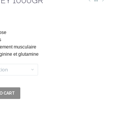
EY 1000GR
ose
s
pement musculaire
inine et glutamine
tion
O CART