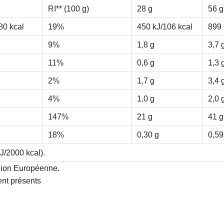
RI** (100 g)
28 g
56 g
80 kcal
19%
450 kJ/106 kcal
899 
9%
1,8 g
3,7 
11%
0,6 g
1,3 
2%
1,7 g
3,4 
4%
1,0 g
2,0 
147%
21 g
41 g
18%
0,30 g
0,59
J/2000 kcal).
nion Européenne.
ent présents