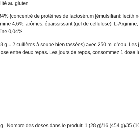
ilité au gluten
4% {concentré de protéines de lactosérum [émulsifiant: lecithine
amine 4,6%, arômes, épaississant (gel de cellulose), L-Arginine,
aïne 0,04%.
(28 g = 2 cuillères à soupe bien tassées) avec 250 ml d’eau. Le
dose entre deux repas. Les jours de repos, consommez 1 dose le 
g I Nombre des doses dans le produit: 1 (28 g)/16 (454 g)/35 (1