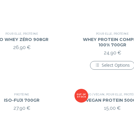
POUR ELLE
,
PROTÉINE
POUR ELLE
,
PROTÉINE
SO WHEY ZÉRO 908GR
WHEY PROTEIN COMP
100% 700GR
26,90
€
24,90
€
Select Options
Ce
produit
a
plusieurs
variations
Les
PROTÉINE
BIO / VÉGAN
,
POUR ELLE
,
PROTÉ
OUT OF
STOCK
options
ISO-FUJI 700GR
VEGAN PROTEIN 500
peuvent
27,90
€
15,00
€
être
choisies
sur
la
page
du