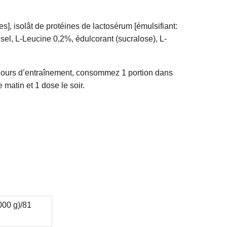
s], isolât de protéines de lactosérum [émulsifiant:
 sel, L-Leucine 0,2%, édulcorant (sucralose), L-
s jours d’entraînement, consommez 1 portion dans
matin et 1 dose le soir.
000 g)/81