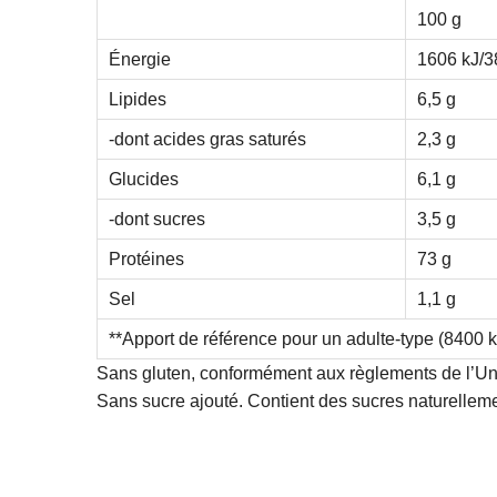
100 g
Énergie
1606 kJ/3
Lipides
6,5 g
-dont acides gras saturés
2,3 g
Glucides
6,1 g
-dont sucres
3,5 g
Protéines
73 g
Sel
1,1 g
**Apport de référence pour un adulte-type (8400 k
Sans gluten, conformément aux règlements de l’U
Sans sucre ajouté. Contient des sucres naturellem