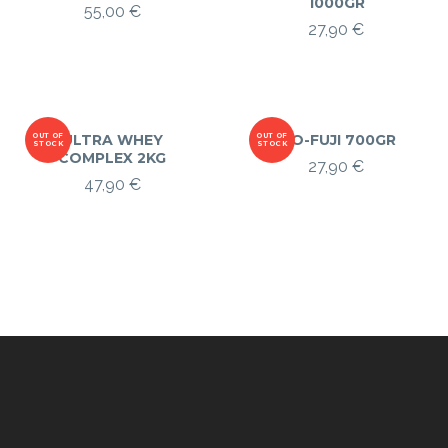
1000GR
55,00
€
27,90
€
OUT OF
ULTRA WHEY
OUT OF
ISO-FUJI 700GR
STOCK
STOCK
COMPLEX 2KG
27,90
€
47,90
€