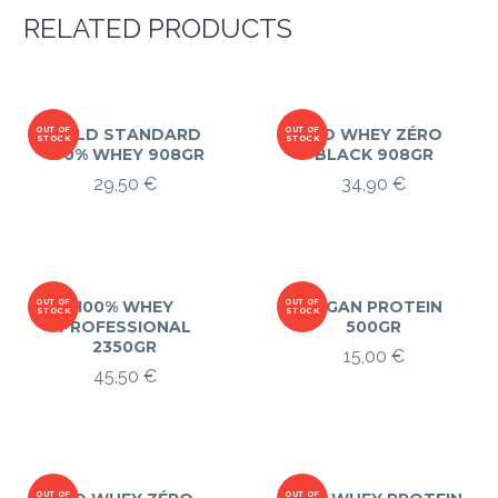
RELATED PRODUCTS
OUT OF
GOLD STANDARD
OUT OF
ISO WHEY ZÉRO
STOCK
STOCK
100% WHEY 908GR
BLACK 908GR
29,50
€
34,90
€
OUT OF
100% WHEY
OUT OF
VEGAN PROTEIN
STOCK
STOCK
PROFESSIONAL
500GR
2350GR
15,00
€
45,50
€
OUT OF
OUT OF