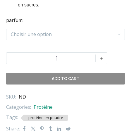
en sucres.
parfum
Choisir une option
quantité
-
+
de
GOLD
STANDARD
ADD TO CART
100%
WHEY
SKU:
ND
2270GR
Categories:
Protéine
Tags:
protéine en poudre
Share: