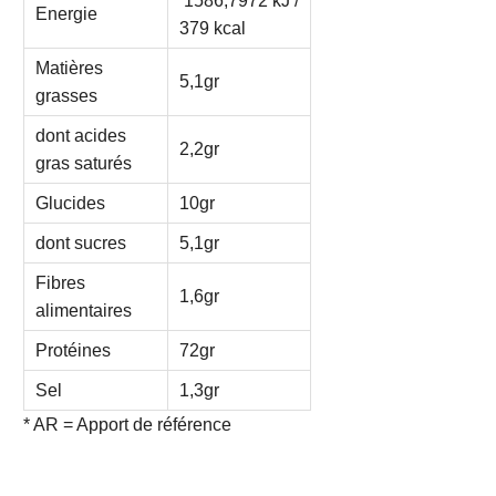
1586,7972 kJ /
Energie
379 kcal
Matières
5,1gr
grasses
dont acides
2,2gr
gras saturés
Glucides
10gr
dont sucres
5,1gr
Fibres
1,6gr
alimentaires
Protéines
72gr
Sel
1,3gr
* AR = Apport de référence