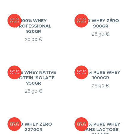
page
du
produit
OUT OF
100% WHEY
OUT OF
ISO WHEY ZÉRO
STOCK
STOCK
PROFESSIONAL
908GR
920GR
26,90
€
20,00
€
OUT OF
PURE WHEY NATIVE
OUT OF
100% PURE WHEY
STOCK
STOCK
PROTEIN ISOLATE
1000GR
750GR
26,90
€
26,90
€
OUT OF
ISO WHEY ZERO
OUT OF
100% PURE WHEY
STOCK
STOCK
2270GR
SANS LACTOSE