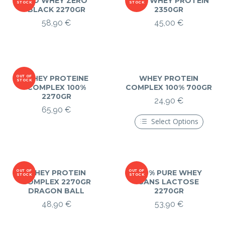
ISO WHEY ZÉRO
100% WHEY PROTEIN
STOCK
STOCK
BLACK 2270GR
2350GR
58,90
€
45,00
€
OUT OF
WHEY PROTEINE
WHEY PROTEIN
STOCK
COMPLEX 100%
COMPLEX 100% 700GR
2270GR
24,90
€
65,90
€
Select Options
Ce
produit
a
plusieurs
variations.
Les
OUT OF
WHEY PROTEIN
OUT OF
100% PURE WHEY
STOCK
STOCK
options
COMPLEX 2270GR
SANS LACTOSE
peuvent
DRAGON BALL
2270GR
être
48,90
€
53,90
choisies
€
sur
la