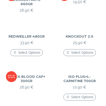
19,50
€
660GR
26,90
€
REDWEILLER 480GR
KNOCKOUT 2.0
33,90
€
25,90
€
Select Options
Select Options
Ce
Ce
produit
produit
a
a
plusieurs
plusieurs
variations.
variations.
Les
Les
OUT OF
BLACK BLOOD CAF+
ISO PLUS+L-
STOCK
options
options
300GR
CARNITINE 700GR
peuvent
peuvent
26,90
€
10,90
€
être
être
choisies
choisies
sur
sur
Select Options
la
la
Ce
page
page