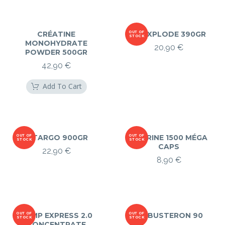
CRÉATINE
OUT OF
NO-XPLODE 390GR
STOCK
MONOHYDRATE
20,90
€
POWDER 500GR
42,90
€
Add To Cart
OUT OF
VITARGO 900GR
OUT OF
TAURINE 1500 MÉGA
STOCK
STOCK
CAPS
22,90
€
8,90
€
OUT OF
PUMP EXPRESS 2.0
OUT OF
TRIBUSTERON 90
STOCK
STOCK
CONCENTRATE