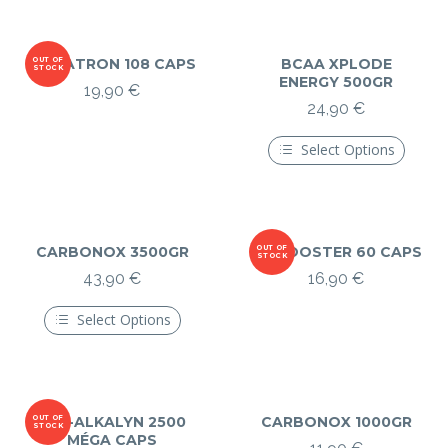
produit
du
du
a
produit
produit
plusieurs
variations.
Les
MACATRON 108 CAPS
OUT OF
BCAA XPLODE
STOCK
options
ENERGY 500GR
19,90
€
peuvent
24,90
€
être
choisies
sur
Select Options
la
Ce
page
produit
du
a
produit
plusieurs
variations.
Les
CARBONOX 3500GR
TRIBOOSTER 60 CAPS
OUT OF
STOCK
options
43,90
€
16,90
€
peuvent
être
choisies
Select Options
sur
Ce
la
produit
page
a
du
plusieurs
produit
variations.
Les
OUT OF
KRE-ALKALYN 2500
CARBONOX 1000GR
STOCK
options
MÉGA CAPS