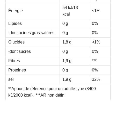
54 kJ/13
Énergie
<1%
kcal
Lipides
0 g
0%
-dont acides gras saturés
0 g
0%
Glucides
1,8 g
<1%
-dont sucres
0 g
0%
Fibres
1,9 g
***
Protéines
0 g
0%
sel
1,9 g
32%
**Apport de référence pour un adulte-type (8400
kJ/2000 kcal). ***AR non défini.