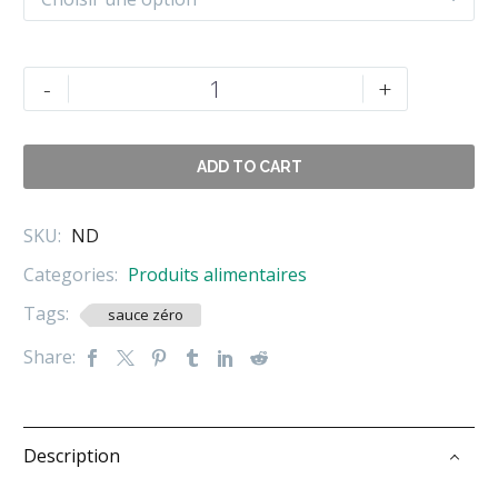
quantité
-
+
de
ZÉRO
SAUCE
ADD TO CART
350ML
SKU:
ND
Categories:
Produits alimentaires
Tags:
sauce zéro
Share:
Description