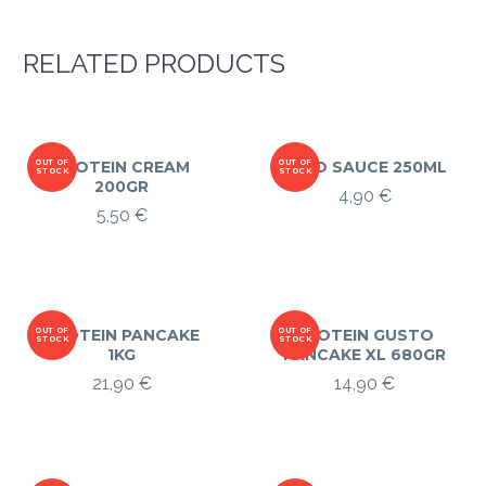
RELATED PRODUCTS
OUT OF
PROTEIN CREAM
OUT OF
ZÉRO SAUCE 250ML
STOCK
STOCK
200GR
4,90
€
5,50
€
OUT OF
PROTEIN PANCAKE
OUT OF
PROTEIN GUSTO
STOCK
STOCK
1KG
PANCAKE XL 680GR
21,90
€
14,90
€