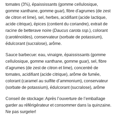
tomates (3%), épaississants (gomme cellulosique,
gomme xanthane, gomme guar), fibre d'agrumes (de zest
de citron et lime), sel, herbes, acidifiant (acide lactique,
acide citrique), épices (contient du coriandre), extrait de
racine de betterave noire (
Daucus carota ssp
.), colorant
(caroténoïdes), conservateur (sorbate de potassium),
édulcorant (sucralose), arôme.
Sauce barbecue: eau, vinaigre, épaississants (gomme
cellulosique, gomme xanthane, gomme guar), sel, fibre
d'agrumes (de zest de citron et lime), concentré de
tomates, acidifiant (acide citrique), arôme de fumée,
colorant (caramel au sulfite d’ammonium), conservateur
(sorbate de potassium), édulcorant (sucralose), arôme
Conseil de stockage: Après l’ouverture de l’emballage
garder au référigérateur et consommer dans la quinzaine.
Ne pas surgeler!