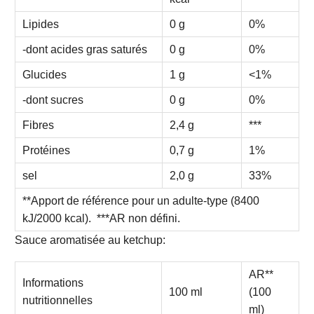
Lipides
0 g
0%
-dont acides gras saturés
0 g
0%
Glucides
1 g
<1%
-dont sucres
0 g
0%
Fibres
2,4 g
***
Protéines
0,7 g
1%
sel
2,0 g
33%
**Apport de référence pour un adulte-type (8400
kJ/2000 kcal). ***AR non défini.
Sauce aromatisée au ketchup:
AR**
Informations
100 ml
(100
nutritionnelles
ml)