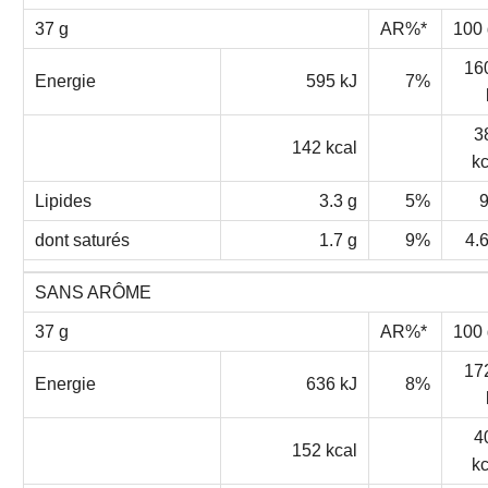
37 g
AR%*
100 
16
Energie
595 kJ
7%
3
142 kcal
kc
Lipides
3.3 g
5%
9
dont saturés
1.7 g
9%
4.6
SANS ARÔME
37 g
AR%*
100 
17
Energie
636 kJ
8%
4
152 kcal
kc