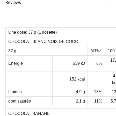
Reviews
Une dose: 37 g (1 dosette)
CHOCOLAT BLANC NOIX DE COCO
37 g
AR%*
100 
17
Energie
639 kJ
8%
4
152 kcal
kc
Lipides
4.9 g
13%
13
dont saturés
2.1 g
11%
5.7
CHOCOLAT BANANE