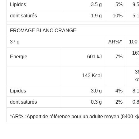
Lipides
3.5 g
5%
9.5
dont saturés
1.9 g
10%
5.1
FROMAGE BLANC ORANGE
37 g
AR%*
100 
16
Energie
601 kJ
7%
3
143 Kcal
kc
Lipides
3.0 g
4%
8.1
dont saturés
0.3 g
2%
0.8
*AR% : Apport de référence pour un adulte moyen (8400 kj