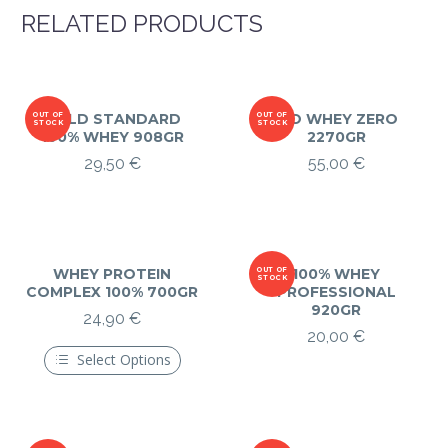
RELATED PRODUCTS
OUT OF
GOLD STANDARD
OUT OF
ISO WHEY ZERO
STOCK
STOCK
100% WHEY 908GR
2270GR
29,50
€
55,00
€
WHEY PROTEIN
OUT OF
100% WHEY
STOCK
COMPLEX 100% 700GR
PROFESSIONAL
920GR
24,90
€
20,00
€
Select Options
Ce
produit
a
plusieurs
variations.