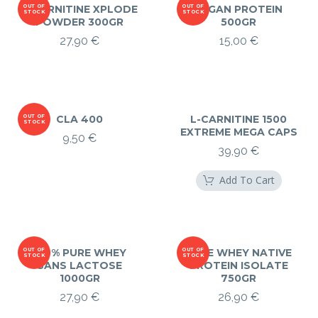
L-CARNITINE XPLODE
OUT OF
OUT OF
VEGAN PROTEIN
STOCK
STOCK
POWDER 300GR
500GR
27,90
€
15,00
€
OUT OF
CLA 400
L-CARNITINE 1500
STOCK
EXTREME MEGA CAPS
9,50
€
39,90
€
Add To Cart
OUT OF
100% PURE WHEY
OUT OF
PURE WHEY NATIVE
STOCK
STOCK
SANS LACTOSE
PROTEIN ISOLATE
1000GR
750GR
27,90
€
26,90
€