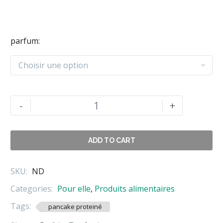
parfum
Choisir une option
quantité
-
+
de
PROTEIN
PANCAKE
ADD TO CART
1036GR
SKU:
ND
Categories:
Pour elle
,
Produits alimentaires
Tags:
pancake proteiné