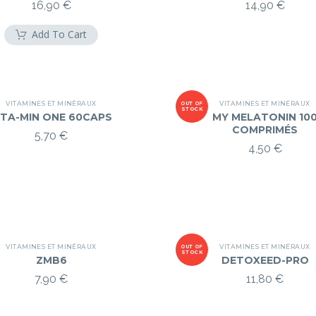
16,90
€
14,90
€
Add To Cart
VITAMINES ET MINÉRAUX
VITAMINES ET MINÉRAUX
OUT OF
STOCK
ITA-MIN ONE 60CAPS
MY MELATONIN 10
COMPRIMÉS
5,70
€
4,50
€
VITAMINES ET MINÉRAUX
VITAMINES ET MINÉRAUX
OUT OF
STOCK
ZMB6
DETOXEED-PRO
7,90
€
11,80
€