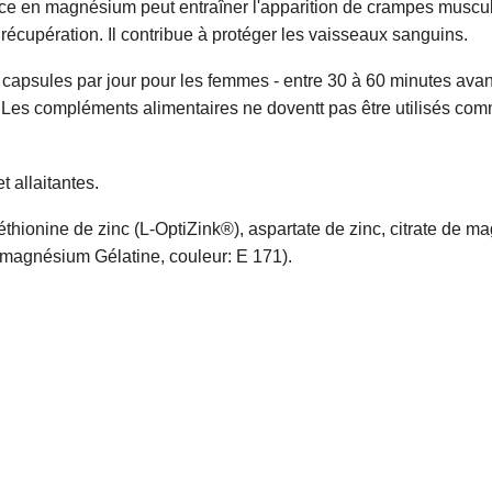
ce en magnésium peut entraîner l'apparition de crampes muscul
récupération. Il contribue à protéger les vaisseaux sanguins.
 2 capsules par jour pour les femmes - entre 30 à 60 minutes avan
es compléments alimentaires ne doventt pas être utilisés comme
 allaitantes.
hionine de zinc (L-OptiZink®), aspartate de zinc, citrate de 
de magnésium Gélatine, couleur: E 171).