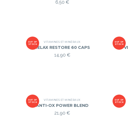
6,50
€
VITAMINES ET MINÉRAUX
OUT OF
OUT OF
STOCK
STOCK
RELAX RESTORE 60 CAPS
V
14,90
€
VITAMINES ET MINÉRAUX
OUT OF
OUT OF
STOCK
STOCK
ANTI-OX POWER BLEND
21,90
€