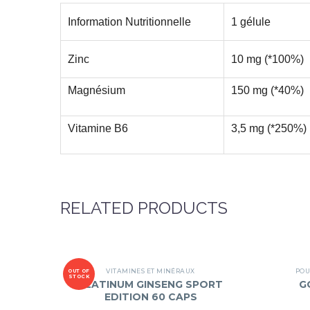
Information Nutritionnelle
1 gélule
Zinc
10 mg (*100%)
Magnésium
150 mg (*40%)
Vitamine B6
3,5 mg (*250%)
RELATED PRODUCTS
VITAMINES ET MINÉRAUX
POU
OUT OF
STOCK
PLATINUM GINSENG SPORT
G
EDITION 60 CAPS