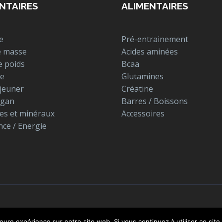
NTAIRES
ALIMENTAIRES
e
Pré-entrainement
e masse
Acides aminées
e poids
Bcaa
le
Glutamines
éjeuner
Créatine
égan
Barres / Boissons
es et minéraux
Accessoires
ce / Energie
leure expérience sur notre site web. Si vous continuez à utiliser ce sit