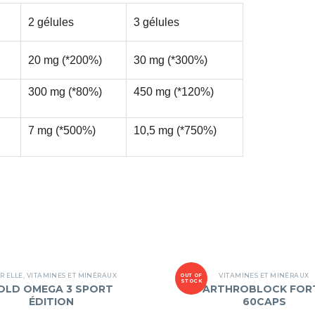
2 gélules
3 gélules
20 mg (*200%)
30 mg (*300%)
300 mg (*80%)
450 mg (*120%)
7 mg (*500%)
10,5 mg (*750%)
R ELLE
,
VITAMINES ET MINÉRAUX
VITAMINES ET MINÉRAUX
OUT OF
STOCK
OLD OMEGA 3 SPORT
ARTHROBLOCK FOR
ÉDITION
60CAPS