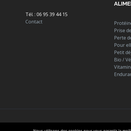
ALIME
Tél. : 06 95 39 44 15
Contact
Protéin
Prise d
Perte d
Pour el
Petit d
Bio / V
Vitamin
Enduran
Nous utilisons des cookies pour vous garantir la meil