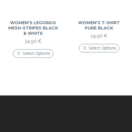
WOMEN’S LEGGINGS
WOMEN’S T-SHIRT
MESH-STRIPES BLACK
PURE BLACK
& WHITE
19,90
€
34,90
€
Select Options
Select Options
Ce
produit
Ce
a
produit
plusieurs
a
variations.
plusieurs
Les
variations.
options
Les
peuvent
options
être
peuvent
choisies
être
sur
choisies
la
sur
page
la
du
page
produit
du
produit