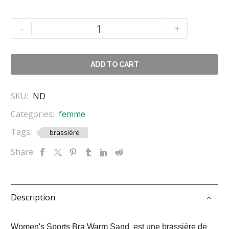
quantité
-
+
de
WOMEN'S
SPORTS
ADD TO CART
BRA
WARM
SKU:
ND
SAND
Categories:
femme
Tags:
brassière
Share:
Description
Women's Sports Bra Warm Sand est une brassière de