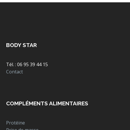
être
être
choisies
choisies
sur
sur
la
la
page
page
du
du
produit
produit
BODY STAR
Tél. : 06 95 39 44 15
Contact
COMPLÉMENTS ALIMENTAIRES
Protéine
Prise de masse