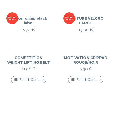
produit
a
plusieurs
variations.
Les
OUT OF
Shaker olimp black
OUT OF
CEINTURE VELCRO
STOCK
STOCK
options
label
LARGE
peuvent
8,70
€
15,90
€
être
choisies
sur
la
page
du
produit
COMPETITION
MOTIVATION GRIPPAD
WEIGHT LIFTING BELT
ROUGE/NOIR
11,90
€
9,90
€
Select Options
Select Options
Ce
Ce
produit
produit
a
a
plusieurs
plusieurs
variations.
variations.
Les
Les
options
options
peuvent
peuvent