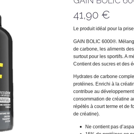
GAIN BOLIC 60
41,90
€
Le produit idéal pour la pris
GAIN BOLIC 6000®. Mélange 
de carbone, les aliments dest
surtout pour les sportifs. A m
Contient des sucres et des é
Hydrates de carbone complex
protéines. Enrichi à la créat
contribue au développement 
consommation de créatine au
répétés à court terme et de fo
de créatine).
Ne contient pas d’aspa