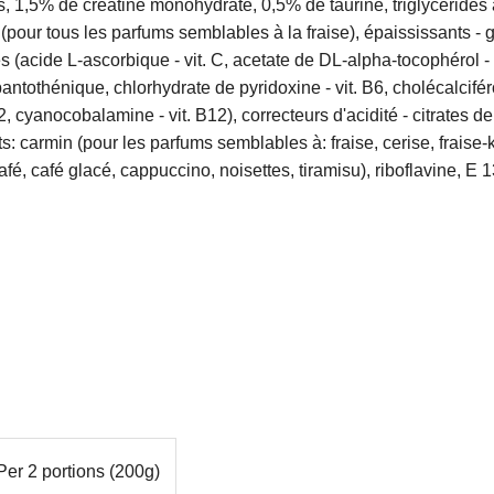
s, 1,5% de créatine monohydrate, 0,5% de taurine, triglycérides
que (pour tous les parfums semblables à la fraise), épaississant
acide L-ascorbique - vit. C, acetate de DL-alpha-tocophérol - vi
antothénique, chlorhydrate de pyridoxine - vit. B6, cholécalcifér
 B2, cyanocobalamine - vit. B12), correcteurs d'acidité - citrates
ts: carmin (pour les parfums semblables à: fraise, cerise, fraise
é, café glacé, cappuccino, noisettes, tiramisu), riboflavine, E 
Per 2 portions (200g)