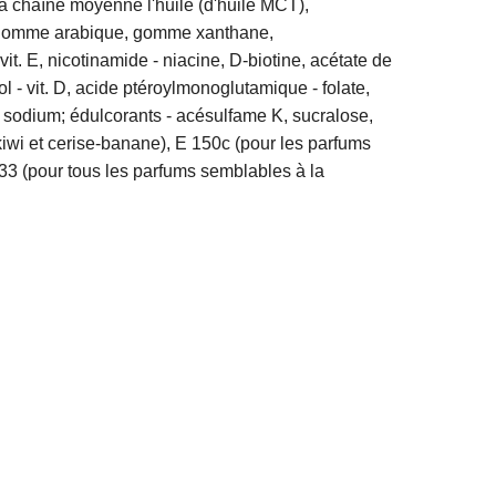
 à chaîne moyenne l'huile (d'huile MCT),
s - gomme arabique, gomme xanthane,
t. E, nicotinamide - niacine, D-biotine, acétate de
ol - vit. D, acide ptéroylmonoglutamique - folate,
 de sodium; édulcorants - acésulfame K, sucralose,
-kiwi et cerise-banane), E 150c (pour les parfums
133 (pour tous les parfums semblables à la