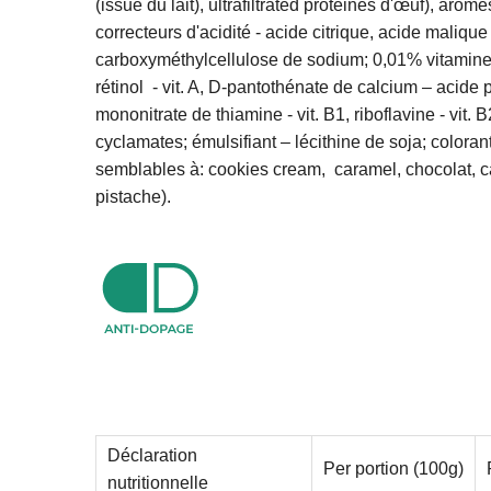
(issue du
lait
), ultrafiltrated
protéines d'œuf
), arôme
correcteurs d'acidité - acide citrique, acide mali
carboxyméthylcellulose de sodium; 0,01% vitamines (
rétinol - vit. A, D-pantothénate de calcium – acide p
mononitrate de thiamine - vit. B1, riboflavine - vit.
cyclamates; émulsifiant –
lécithine de soja
; coloran
semblables à: cookies cream, caramel, chocolat, caf
pistache).
Déclaration
Per portion (100g)
nutritionnelle