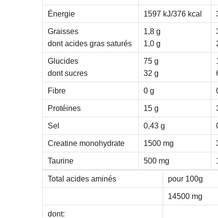
Énergie
1597 kJ/376 kcal
Graisses
1,8 g
dont acides gras saturés
1,0 g
Glucides
75 g
dont sucres
32 g
Fibre
0 g
Protéines
15 g
Sel
0,43 g
Creatine monohydrate
1500 mg
Taurine
500 mg
Total acides aminés
pour 100g
14500 mg
dont: