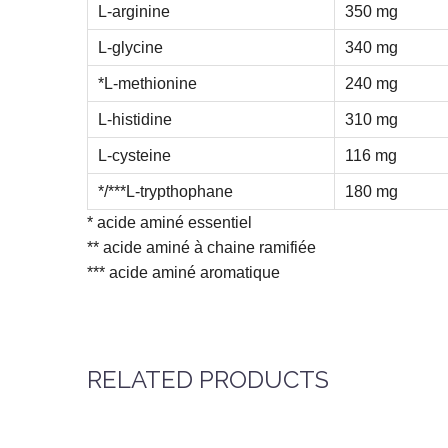
L-arginine
350 mg
L-glycine
340 mg
*L-methionine
240 mg
L-histidine
310 mg
L-cysteine
116 mg
*/***L-trypthophane
180 mg
* acide aminé essentiel
** acide aminé à chaine ramifiée
*** acide aminé aromatique
RELATED PRODUCTS