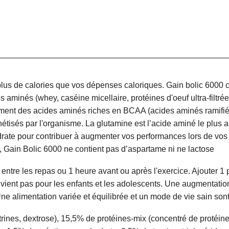
 plus de calories que vos dépenses caloriques. Gain bolic 6000
s aminés (whey, caséine micellaire, protéines d'oeuf ultra-filtr
ement des acides aminés riches en BCAA (acides aminés ramifiés
thétisés par l'organisme. La glutamine est l’acide aminé le plus
rate pour contribuer à augmenter vos performances lors de vos
us, Gain Bolic 6000 ne contient pas d’aspartame ni ne lactose
ur entre les repas ou 1 heure avant ou après l'exercice. Ajouter 1
ent pas pour les enfants et les adolescents. Une augmentation
 Une alimentation variée et équilibrée et un mode de vie sain s
ines, dextrose), 15,5% de protéines-mix (concentré de
protéin