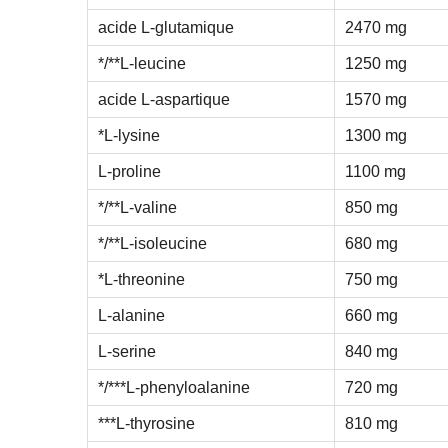
acide L-glutamique
2470 mg
*/**L-leucine
1250 mg
acide L-aspartique
1570 mg
*L-lysine
1300 mg
L-proline
1100 mg
*/**L-valine
850 mg
*/**L-isoleucine
680 mg
*L-threonine
750 mg
L-alanine
660 mg
L-serine
840 mg
*/***L-phenyloalanine
720 mg
***L-thyrosine
810 mg