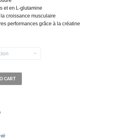
oudre
s et en L-glutamine
 la croissance musculaire
res performances grâce à la créatine
tion
O CART
e