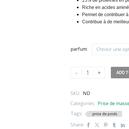
15% de protéines en p
Riche en acides aminé
Permet de contribuer à
Contribue à de meilleu
parfum
Choisir une op
quantité
-
+
ADD T
de
GAIN
BOLIC
SKU:
ND
6000
Categories:
Prise de mass
3,5KG
Tags:
prise de poids
Share: